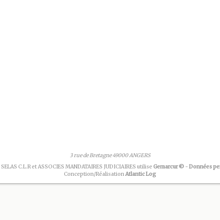
3 rue de Bretagne 49000 ANGERS
 SELAS C.L.R et ASSOCIES MANDATAIRES JUDICIAIRES utilise
Gemarcur ©
-
Données pe
Conception/Réalisation
Atlantic Log