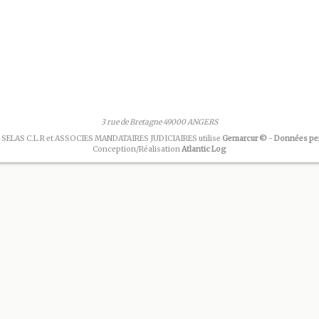
3 rue de Bretagne 49000 ANGERS
 SELAS C.L.R et ASSOCIES MANDATAIRES JUDICIAIRES utilise
Gemarcur ©
-
Données pe
Conception/Réalisation
Atlantic Log