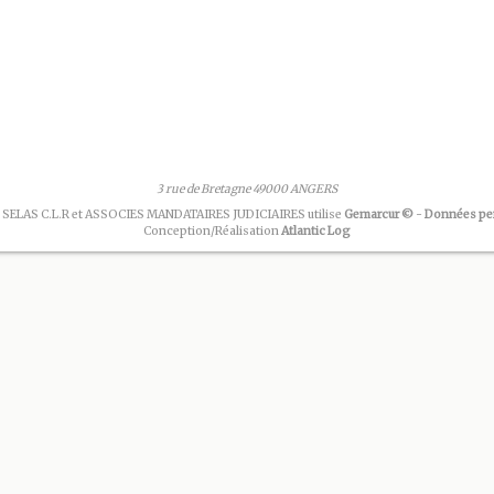
3 rue de Bretagne 49000 ANGERS
 SELAS C.L.R et ASSOCIES MANDATAIRES JUDICIAIRES utilise
Gemarcur ©
-
Données pe
Conception/Réalisation
Atlantic Log