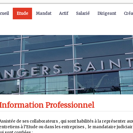
cueil
Etude
Mandat
Actif
Salarié
Dirigeant
Créa
Information Professionnel
Assistée de ses collaborateurs , qui sont habilités à la représenter a
entretiens à l’Etude ou dans les entreprises , le mandataire judiciai
lui sont confiées :