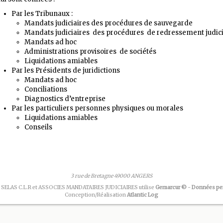
Par les Tribunaux :
Mandats judiciaires des procédures de sauvegarde
Mandats judiciaires des procédures de redressement judici
Mandats ad hoc
Administrations provisoires de sociétés
Liquidations amiables
Par les Présidents de juridictions
Mandats ad hoc
Conciliations
Diagnostics d’entreprise
Par les particuliers personnes physiques ou morales
Liquidations amiables
Conseils
3 rue de Bretagne 49000 ANGERS
 SELAS C.L.R et ASSOCIES MANDATAIRES JUDICIAIRES utilise
Gemarcur ©
-
Données pe
Conception/Réalisation
Atlantic Log