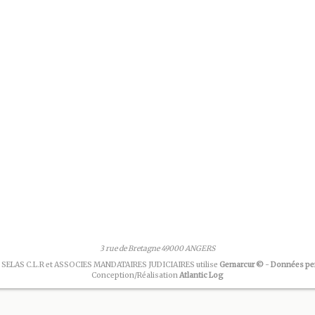
3 rue de Bretagne 49000 ANGERS
 SELAS C.L.R et ASSOCIES MANDATAIRES JUDICIAIRES utilise
Gemarcur ©
-
Données pe
Conception/Réalisation
Atlantic Log