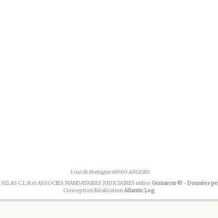
3 rue de Bretagne 49000 ANGERS
 SELAS C.L.R et ASSOCIES MANDATAIRES JUDICIAIRES utilise
Gemarcur ©
-
Données pe
Conception/Réalisation
Atlantic Log