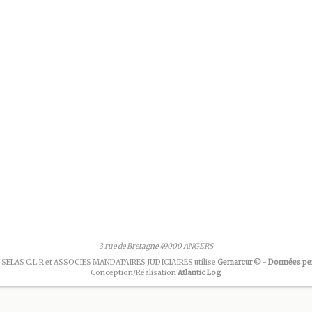
3 rue de Bretagne 49000 ANGERS
 SELAS C.L.R et ASSOCIES MANDATAIRES JUDICIAIRES utilise
Gemarcur ©
-
Données pe
Conception/Réalisation
Atlantic Log