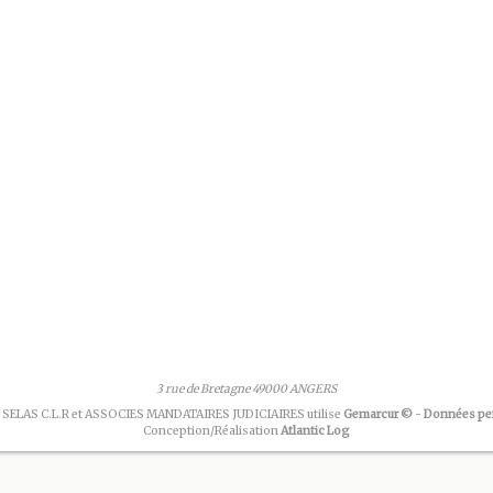
3 rue de Bretagne 49000 ANGERS
 SELAS C.L.R et ASSOCIES MANDATAIRES JUDICIAIRES utilise
Gemarcur ©
-
Données pe
Conception/Réalisation
Atlantic Log