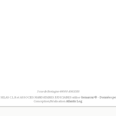
3 rue de Bretagne 49000 ANGERS
 SELAS C.L.R et ASSOCIES MANDATAIRES JUDICIAIRES utilise
Gemarcur ©
-
Données pe
Conception/Réalisation
Atlantic Log