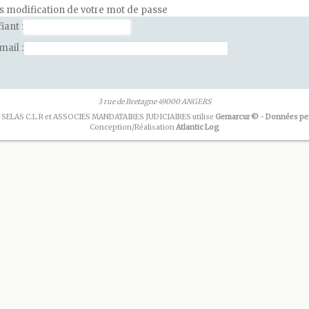
ès modification de votre mot de passe
fiant
email
3 rue de Bretagne 49000 ANGERS
 SELAS C.L.R et ASSOCIES MANDATAIRES JUDICIAIRES utilise
Gemarcur ©
-
Données pe
Conception/Réalisation
Atlantic Log