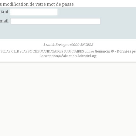
ès modification de votre mot de passe
fiant
email
3 rue de Bretagne 49000 ANGERS
 SELAS C.L.R et ASSOCIES MANDATAIRES JUDICIAIRES utilise
Gemarcur ©
-
Données pe
Conception/Réalisation
Atlantic Log