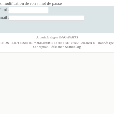
ès modification de votre mot de passe
fiant
email
3 rue de Bretagne 49000 ANGERS
 SELAS C.L.R et ASSOCIES MANDATAIRES JUDICIAIRES utilise
Gemarcur ©
-
Données pe
Conception/Réalisation
Atlantic Log